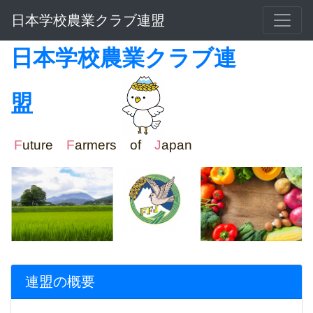
日本学校農業クラブ連盟
日本学校農業クラブ連
盟
F
uture
F
armers of
J
apan
連盟の概要