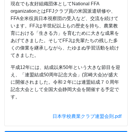
現在でも友好組織団体としてNational FFA
organizationとはFFJクラブ員の米国派遣研修や、
FFA全米役員日本視察団の受入など、交流を続けて
います。FFJは半世紀以上もの歴史を持ち、農業教
育における「生きる力」を育むために大きな成果を
あげてきました。そしてFFJは先輩たちの残した多
くの偉業を継承しながら、たゆまぬ学習活動を続け
てきました。
平成12年には、結成以来50年という大きな節目を迎
え、「連盟結成50周年記念大会」(宮崎大会)が盛大
に開催されました。令和２年には連盟結成７０周年
記念大会として全国大会静岡大会を開催する予定で
す。
日本学校農業クラブ連盟会則.pdf