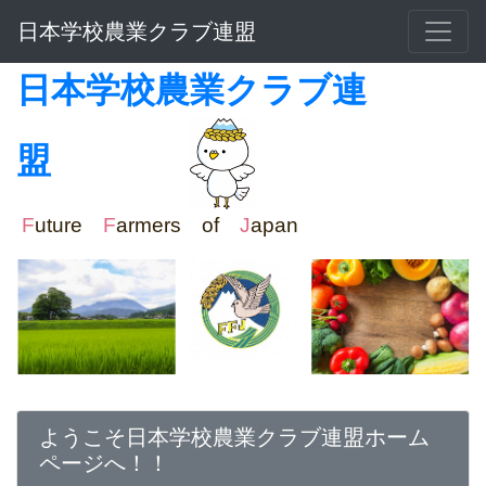
日本学校農業クラブ連盟
日本学校農業クラブ連
盟
F
uture
F
armers of
J
apan
ようこそ日本学校農業クラブ連盟ホーム
ページへ！！