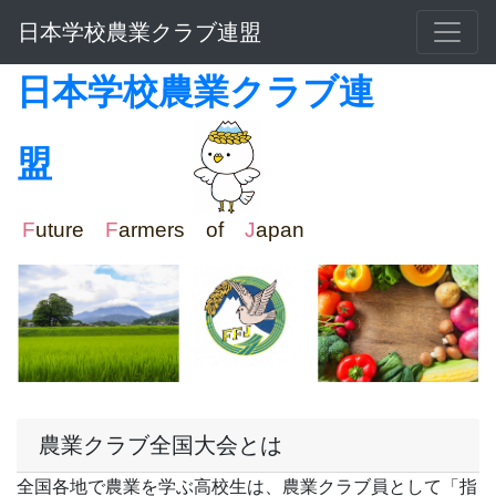
日本学校農業クラブ連盟
日本学校農業クラブ連
盟
F
uture
F
armers of
J
apan
農業クラブ全国大会とは
全国各地で農業を学ぶ高校生は、農業クラブ員として「指