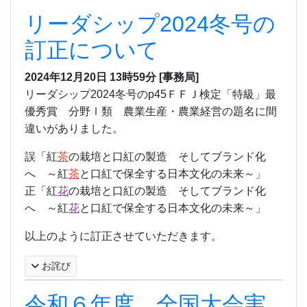
リーダシップ2024冬号の
訂正について
2024年12月20日
13時59分
[事務局]
リーダシップ2024冬号のp45ＦＦＪ検定「特級」最
優秀賞 分野Ⅰ類 農業生産・農業経営の題名に間
違いがありました。
誤「紅
茶
の栽培と口紅の製造 そしてブランド化
へ ～紅
茶
と口紅で保全する日本文化の未来～」
正「
紅
花
の栽培と口紅の製造 そしてブランド化
へ ～紅
花
と口紅で保全する日本文化の未来～
」
以上のように訂正させていただきます。
お詫び
令和６年度 全国大会実