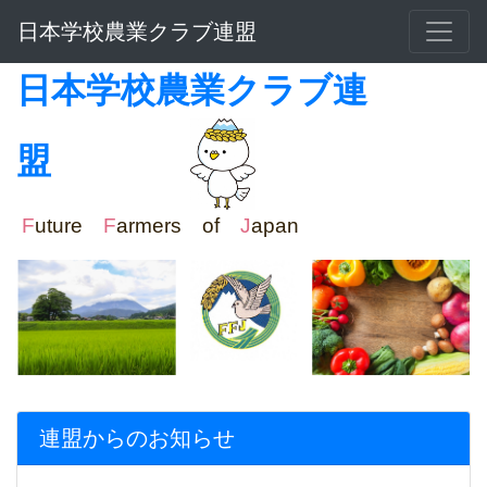
日本学校農業クラブ連盟
日本学校農業クラブ連
盟
F
uture
F
armers of
J
apan
連盟からのお知らせ