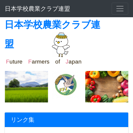
日本学校農業クラブ連盟
日本学校農業クラブ連
盟
F
uture
F
armers of
J
apan
リンク集