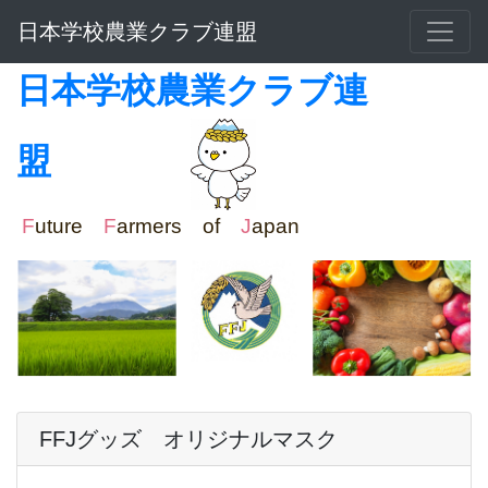
日本学校農業クラブ連盟
日本学校農業クラブ連
盟
F
uture
F
armers of
J
apan
FFJグッズ オリジナルマスク