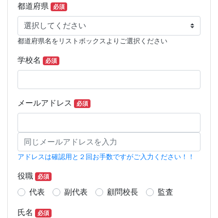
令和8年度顧問校長会
都道府県
必須
都道府県名をリストボックスよりご選択ください
学校名
必須
メールアドレス
必須
アドレスは確認用と２回お手数ですがご入力ください！！
役職
必須
代表
副代表
顧問校長
監査
氏名
必須