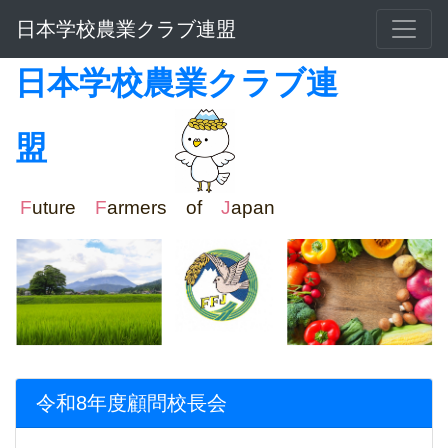
日本学校農業クラブ連盟
日本学校農業クラブ連
盟
F
uture
F
armers of
J
apan
令和8年度顧問校長会