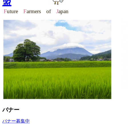
盟
F
uture
F
armers of
J
apan
バナー
バナー募集中