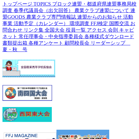
トップページ
TOPICS
ブロック連盟・都道府県連盟事務局校
調査
春季代議員会（出欠回答）
農業クラブ連盟について
連
盟GOODS
農業クラブ専門情報誌
連盟からのお知らせ
活動
事業
活動予定（カレンダー）
環境調査
FFJ検定
国際交流
お
問合わせ
リンク集
全国大会
役員一覧
アクセス
会則
キャビ
ネット
常任理事会・中央指導委員会
各種様式ダウンロード
書類提出箱
各種アンケート
顧問校長会
リーダーシップ
夏・秋 号