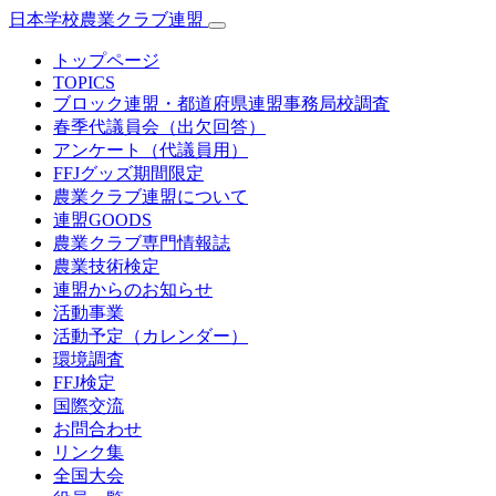
日本学校農業クラブ連盟
トップページ
TOPICS
ブロック連盟・都道府県連盟事務局校調査
春季代議員会（出欠回答）
アンケート（代議員用）
FFJグッズ期間限定
農業クラブ連盟について
連盟GOODS
農業クラブ専門情報誌
農業技術検定
連盟からのお知らせ
活動事業
活動予定（カレンダー）
環境調査
FFJ検定
国際交流
お問合わせ
リンク集
全国大会