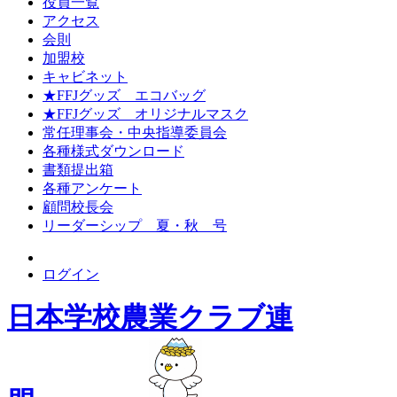
役員一覧
アクセス
会則
加盟校
キャビネット
★FFJグッズ エコバッグ
★FFJグッズ オリジナルマスク
常任理事会・中央指導委員会
各種様式ダウンロード
書類提出箱
各種アンケート
顧問校長会
リーダーシップ 夏・秋 号
ログイン
日本学校農業クラブ連