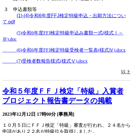
３ 申込書類等
(1)-(4)令和6年度FFJ検定特級申込・出願方法につい
て.pdf
(5)令和6年度FFJ検定特級申込み書類一式(様式Ⅰ～
Ⅲ).doc
(6)令和6年度FFJ検定特級受検者一覧表(様式Ⅳ).docx
(7)受検者数報告様式(様式Ⅴ).docx
以上
令和５年度ＦＦＪ検定「特級」入賞者
プロジェクト報告書データの掲載
2023年12月12日
17時00分
[事務局]
１０月５日にＦＦＪ検定「特級」審査が行われ、２４名から
申請があり２２名が特級位を取得しました。