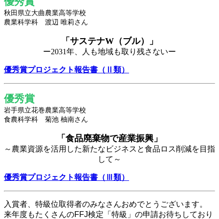
優秀賞
秋田県立大曲農業高等学校
農業科学科 渡辺 唯莉さん
「サステナW（ブル）」
ー2031年、人も地域も取り残さないー
優秀賞プロジェクト報告書（Ⅱ類）
優秀賞
岩手県立花巻農業高等学校
食農科学科 菊池 柚南さん
「食品廃棄物で産業振興」
～農業資源を活用した新たなビジネスと食品ロス削減を目指
して～
優秀賞プロジェクト報告書（Ⅲ類）
入賞者、特級位取得者のみなさんおめでとうございます。
来年度もたくさんのFFJ検定「特級」の申請お待ちしており