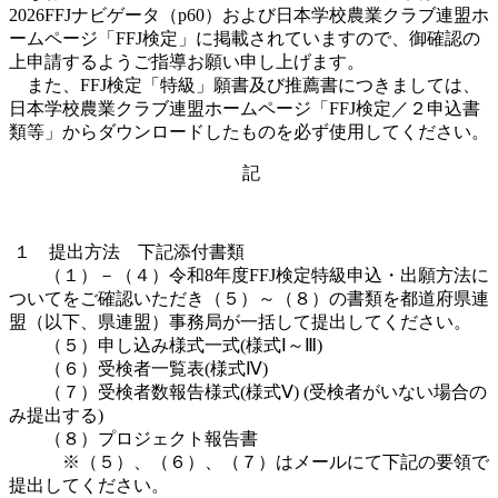
2026FFJ
ナビゲータ（
p60
）および日本学校農業クラブ連盟ホ
ームページ「
FFJ
検定」に掲載されていますので、御確認の
上申請するようご指導お願い申し上げます。
また、
FFJ
検定「特級」願書及び推薦書につきましては、
日本学校農業クラブ連盟ホームページ「
FFJ
検定／２申込書
類等」からダウンロードしたものを必ず使用してください。
記
１ 提出方法 下記添付書類
（１）－（４）令和
8
年度
FFJ
検定特級申込・出願方法に
ついてをご確認いただき（５）～（８）の書類を都道府県連
盟（以下、県連盟）事務局が一括して提出してください。
（５）申し込み様式一式
(
様式
Ⅰ
～
Ⅲ)
（６）受検者一覧表
(
様式
Ⅳ)
（７）受検者数報告様式
(
様式
Ⅴ) (
受検者がいない場合の
み提出する
)
（８）プロジェクト報告書
※（５）、（６）、（７）はメールにて下記の要領で
提出してください。