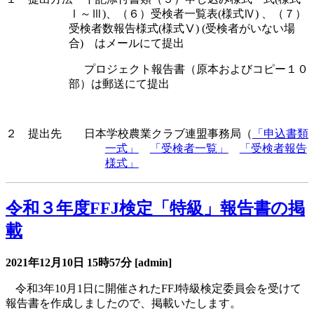
Ⅰ～Ⅲ
)
、（６）受検者一覧表
(
様式Ⅳ
)
、（７）
受検者数報告様式
(
様式Ⅴ
) (
受検者がいない場
合
)
はメールにて提出
プロジェクト報告書（原本およびコピー１０
部）は郵送にて提出
２ 提出先 日本学校農業クラブ連盟事務局（
「申込書類
一式」
「受検者一覧」
「受検者報告
様式」
令和３年度FFJ検定「特級」報告書の掲
載
2021年12月10日
15時57分
[admin]
令和
3
年
10
月
1
日に開催された
FFJ
特級検定委員会を受けて
報告書を作成しましたので、掲載いたします。