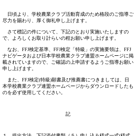
日頃より、学校農業クラブ活動育成のため格段のご指導ご
尽力を賜わり、厚く御礼申し上げます。
さて標記の件について、下記のとおり実施いたしますの
で、よろしくお取り計らいの程お願い申し上げます。
なお、
FFJ
検定基準、
FFJ
検定「特級」の実施要領は、
FFJ
ナビゲータおよび日本学校農業クラブ連盟ホームページに掲
載されていますので、ご確認の上申請するようご指導お願い
申し上げます。
また、
FFJ
検定
(
特級
)
願書及び推薦書につきましては、日
本学校農業クラブ連盟ホームページからダウンロードしたも
のを必ず使用してください。
記
１ 提出方法 下記添付書類（５）申し込み様式一式
(
様式