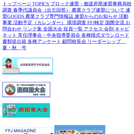
トップページ
TOPICS
ブロック連盟・都道府県連盟事務局校
調査
春季代議員会（出欠回答）
農業クラブ連盟について
連
盟GOODS
農業クラブ専門情報誌
連盟からのお知らせ
活動
事業
活動予定（カレンダー）
環境調査
FFJ検定
国際交流
お
問合わせ
リンク集
全国大会
役員一覧
アクセス
会則
キャビ
ネット
常任理事会・中央指導委員会
各種様式ダウンロード
書類提出箱
各種アンケート
顧問校長会
リーダーシップ
夏・秋 号