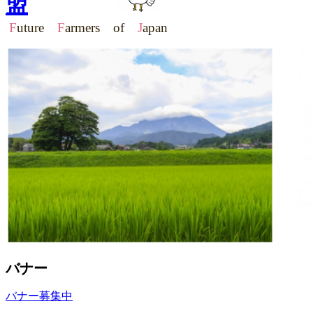
盟
F
uture
F
armers of
J
apan
バナー
バナー募集中