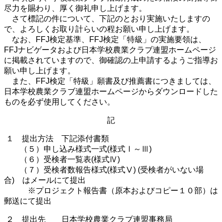
尽力を賜わり、厚く御礼申し上げます。
さて標記の件について、下記のとおり実施いたしますの
で、よろしくお取り計らいの程お願い申し上げます。
なお、
FFJ
検定基準、
FFJ
検定「特級」の実施要領は、
FFJ
ナビゲータおよび日本学校農業クラブ連盟ホームページ
に掲載されていますので、御確認の上申請するようご指導お
願い申し上げます。
また、
FFJ
検定「特級」願書及び推薦書につきましては、
日本学校農業クラブ連盟ホームページからダウンロードした
ものを必ず使用してください。
記
１ 提出方法 下記添付書類
（５）申し込み様式一式
(
様式Ⅰ～Ⅲ
)
（６）受検者一覧表
(
様式Ⅳ
)
（７）受検者数報告様式
(
様式Ⅴ
) (
受検者がいない場
合
)
はメールにて提出
※プロジェクト報告書（原本およびコピー１０部）は
郵送にて提出
２ 提出先 日本学校農業クラブ連盟事務局