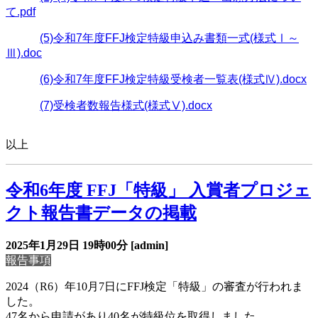
て.pdf
(5)令和7年度FFJ検定特級申込み書類一式(様式Ⅰ～
Ⅲ).doc
(6)令和7年度FFJ検定特級受検者一覧表(様式Ⅳ).docx
(7)受検者数報告様式(様式Ⅴ).docx
以上
令和6年度 FFJ「特級」 入賞者プロジェ
クト報告書データの掲載
2025年1月29日
19時00分
[admin]
報告事項
2024（R6）年10月7日にFFJ検定「特級」の審査が行われま
した。
47名から申請があり40名が特級位を取得しました。