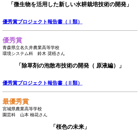
「
微生物を活用した新しい水耕栽培技術の開発
」
優秀賞プロジェクト報告書（Ⅰ類）
優秀賞
青森県立名久井農業高等学校
環境システム科
鈴木 奨梧
さん
「
除草剤の泡散布技術の開発（ 原液編）
」
優秀賞プロジェクト報告書（Ⅱ類）
最優秀賞
宮城県農業高等学校
園芸科 山本 柚花
さん
「
桜色の未来
」