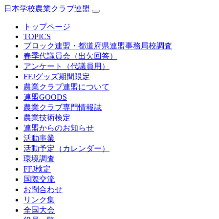
日本学校農業クラブ連盟
トップページ
TOPICS
ブロック連盟・都道府県連盟事務局校調査
春季代議員会（出欠回答）
アンケート（代議員用）
FFJグッズ期間限定
農業クラブ連盟について
連盟GOODS
農業クラブ専門情報誌
農業技術検定
連盟からのお知らせ
活動事業
活動予定（カレンダー）
環境調査
FFJ検定
国際交流
お問合わせ
リンク集
全国大会