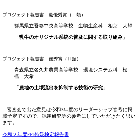
プロジェクト報告書 最優秀賞（Ⅰ類）
群馬県立吾妻中央高等学校 生物生産科 相京 大輝
「
乳牛のオリジナル系統の普及に関する取り組み
」
プロジェクト報告書 優秀賞（Ⅱ類）
青森県立名久井農業高等学校 環境システム科 松
橋 大希
「
農地の土壌流出を抑制する技術の研究
」
審査会で出た意見は令和
3
年度のリーダーシップ春号に掲
載予定ですので、課題研究等の参考にしていただきたく思い
ます。
令和２年度FFJ特級検定報告書