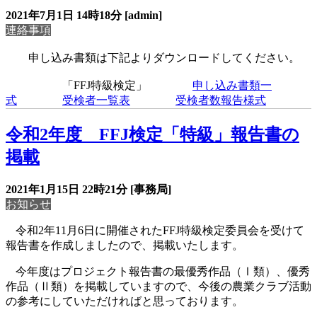
2021年7月1日
14時18分
[admin]
連絡事項
申し込み書類は下記よりダウンロードしてください。
「FFJ特級検定」
申し込み
書類一
式
受検者一覧表
受検者数報告様式
令和2年度 FFJ検定「特級」報告書の
掲載
2021年1月15日
22時21分
[事務局]
お知らせ
令和
2
年
11
月
6
日に開催された
FFJ
特級検定委員会を受けて
報告書を作成しましたので、掲載いたします。
今年度はプロジェクト報告書の最優秀作品（Ⅰ類）、優秀
作品（Ⅱ類）を掲載していますので、今後の農業クラブ活動
の参考にしていただければと思っております。