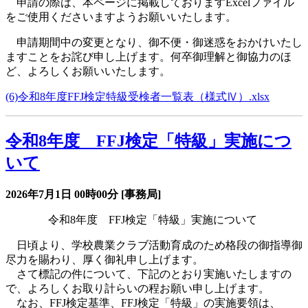
申請の際は、本ページに掲載しておりますExcelファイル
をご使用くださいますようお願いいたします。
申請期間中の変更となり、御不便・御迷惑をおかけいたし
ますことをお詫び申し上げます。何卒御理解と御協力のほ
ど、よろしくお願いいたします。
(6)令和8年度FFJ検定特級受検者一覧表（様式Ⅳ）.xlsx
令和8年度 FFJ検定「特級」実施につ
いて
2026年7月1日
00時00分
[事務局]
令和
8
年度
FFJ
検定「特級」実施について
日頃より、学校農業クラブ活動育成のため格段の御指導御
尽力を賜わり、厚く御礼申し上げます。
さて標記の件について、下記のとおり実施いたしますの
で、よろしくお取り計らいの程お願い申し上げます。
なお、
FFJ
検定基準、
FFJ
検定「特級」の実施要領は、