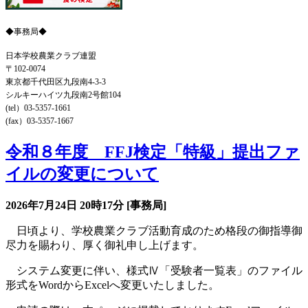
◆事務局◆
日本学校農業クラブ連盟
〒102-0074
東京都千代田区九段南4-3-3
シルキーハイツ九段南2号館104
(tel）03-5357-1661
(fax）03-5357-1667
令和８年度 FFJ検定「特級」提出ファ
イルの変更について
2026年7月24日
20時17分
[事務局]
日頃より、学校農業クラブ活動育成のため格段の御指導御
尽力を賜わり、厚く御礼申し上げます。
システム変更に伴い、様式Ⅳ「受験者一覧表」のファイル
形式をWordからExcelへ変更いたしました。