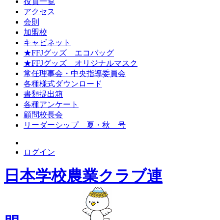
役員一覧
アクセス
会則
加盟校
キャビネット
★FFJグッズ エコバッグ
★FFJグッズ オリジナルマスク
常任理事会・中央指導委員会
各種様式ダウンロード
書類提出箱
各種アンケート
顧問校長会
リーダーシップ 夏・秋 号
ログイン
日本学校農業クラブ連