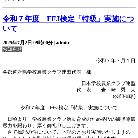
令和７年度 FFJ検定「特級」実施につ
いて
2025年7月2日
09時00分
[admin]
お知らせ
令和７年７月１日
各都道府県学校農業クラブ連盟代表 様
日本学校農業クラブ連盟
代 表 岩 崎 秀 太
(
公印省略
)
令和７年度
FFJ
検定「特級」実施について
日頃より、学校農業クラブ活動育成のため格段の御指導御
尽力を賜わり、厚く御礼申し上げます。
さて標記の件について、下記のとおり実施いたしますの