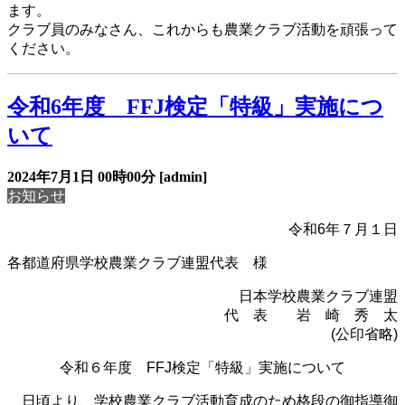
ます。
クラブ員のみなさん、これからも農業クラブ活動を頑張って
ください。
令和6年度 FFJ検定「特級」実施につ
いて
2024年7月1日
00時00分
[admin]
お知らせ
令和6年７月１日
各都道府県学校農業クラブ連盟代表 様
日本学校農業クラブ連盟
代 表 岩 崎 秀 太
(
公印省略
)
令和６年度
FFJ
検定「特級」実施について
日頃より、学校農業クラブ活動育成のため格段の御指導御