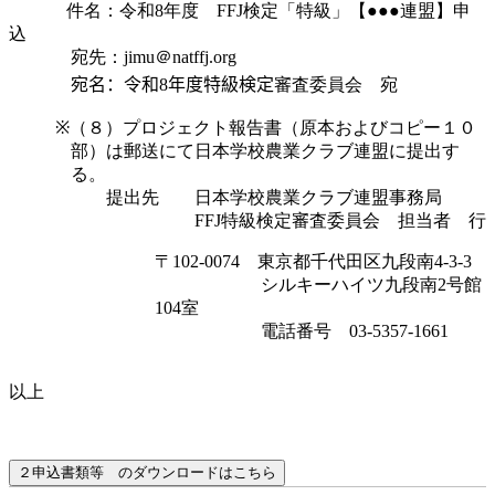
件名：令和
8
年度
FFJ
検定「特級」【●●●連盟】申
込
宛先：
jimu
＠
natffj.org
宛名：令和
8
年度特級検定
審査委員会 宛
※
（８）プロジェクト報告書（原本およびコピー１０
部）は郵送にて日本学校農業クラブ連盟に提出す
る。
提出先 日本学校農業クラブ連盟事務局
FFJ
特級検定審査委員会 担当者 行
〒
102-0074
東京都千代田区九段南
4-3-3
シルキーハイツ九段南
2
号館
104
室
電話番号
03-5357-1661
以上
２申込書類等 のダウンロードはこちら