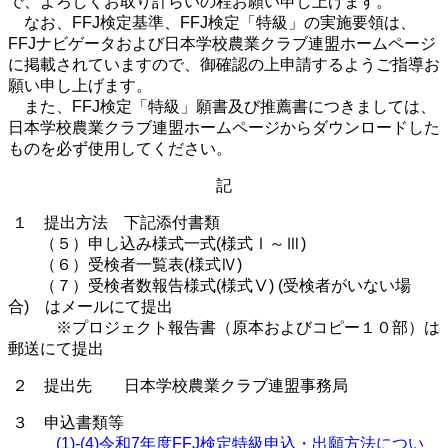
で、よろしくお取り計らいの程お願い申し上げます。
なお、
FFJ
検定基準、
FFJ
検定「特級」の実施要領は、
FFJ
ナビゲータおよび日本学校農業クラブ連盟ホームページ
に掲載されていますので、御確認の上申請するようご指導お
願い申し上げます。
また、
FFJ
検定「特級」願書及び推薦書につきましては、
日本学校農業クラブ連盟ホームページからダウンロードした
ものを必ず使用してください。
記
１ 提出方法 下記添付書類
（５）申し込み様式一式
(
様式Ⅰ～Ⅲ
)
（６）受検者一覧表
(
様式Ⅳ
)
（７）受検者数報告様式
(
様式Ⅴ
) (
受検者がいない場
合
)
はメールにて提出
※プロジェクト報告書（原本およびコピー１０部）は
郵送にて提出
２ 提出先 日本学校農業クラブ連盟事務局
３ 申込書類等
(1)-(4)令和7年度FFJ検定特級申込・出願方法につい