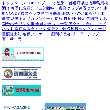
トップページ
TOPICS
ブロック連盟・都道府県連盟事務局校
調査
春季代議員会（出欠回答）
農業クラブ連盟について
連
盟GOODS
農業クラブ専門情報誌
連盟からのお知らせ
活動
事業
活動予定（カレンダー）
環境調査
FFJ検定
国際交流
お
問合わせ
リンク集
全国大会
役員一覧
アクセス
会則
キャビ
ネット
常任理事会・中央指導委員会
各種様式ダウンロード
書類提出箱
各種アンケート
顧問校長会
リーダーシップ
夏・秋 号