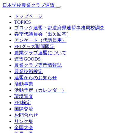
日本学校農業クラブ連盟
トップページ
TOPICS
ブロック連盟・都道府県連盟事務局校調査
春季代議員会（出欠回答）
アンケート（代議員用）
FFJグッズ期間限定
農業クラブ連盟について
連盟GOODS
農業クラブ専門情報誌
農業技術検定
連盟からのお知らせ
活動事業
活動予定（カレンダー）
環境調査
FFJ検定
国際交流
お問合わせ
リンク集
全国大会