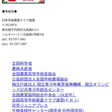
◆事務局◆
日本学校農業クラブ連盟
〒102-0074
東京都千代田区九段南4-3-3
シルキーハイツ九段南2号館104
(tel）03-5357-1661
(fax）03-5357-1667
リンク集
文部科学省
農林水産省
全国農業高等学校長協会
公益財団法人全国学校農場協会
独立行政法人 国立青少年教育振興機構 国立オリンピ
ック記念青少年総合センター
全国農業協同組合中央会（JA全中）
全国高等学校家庭クラブ連盟(ＦＨＪ)
読売ジュニアプレス
生物多様性センター(環境省 自然環境局)