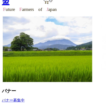
盟
F
uture
F
armers of
J
apan
バナー
バナー募集中