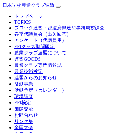
日本学校農業クラブ連盟
トップページ
TOPICS
ブロック連盟・都道府県連盟事務局校調査
春季代議員会（出欠回答）
アンケート（代議員用）
FFJグッズ期間限定
農業クラブ連盟について
連盟GOODS
農業クラブ専門情報誌
農業技術検定
連盟からのお知らせ
活動事業
活動予定（カレンダー）
環境調査
FFJ検定
国際交流
お問合わせ
リンク集
全国大会