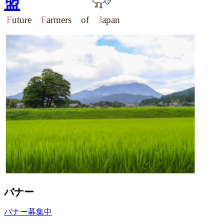
盟
F
uture
F
armers of
J
apan
バナー
バナー募集中