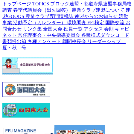
トップページ
TOPICS
ブロック連盟・都道府県連盟事務局校
調査
春季代議員会（出欠回答）
農業クラブ連盟について
連
盟GOODS
農業クラブ専門情報誌
連盟からのお知らせ
活動
事業
活動予定（カレンダー）
環境調査
FFJ検定
国際交流
お
問合わせ
リンク集
全国大会
役員一覧
アクセス
会則
キャビ
ネット
常任理事会・中央指導委員会
各種様式ダウンロード
書類提出箱
各種アンケート
顧問校長会
リーダーシップ
夏・秋 号