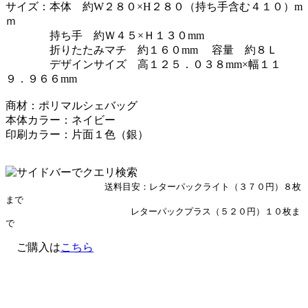
サイズ：本体 約W２８０×H２８０（持ち手含む４１０）m
ｍ
持ち手 約Ｗ４５×Ｈ１３０mm
折りたたみマチ 約１６０mm 容量 約８Ｌ
デザインサイズ 高１２５．０３８mm×幅１１
９．９６６mm
商材：ポリマルシェバッグ
本体カラー：ネイビー
印刷カラー：片面１色（銀）
送料目安：レターパックライト（３７０円）８枚
まで
レターパックプラス（５２０円）１０枚ま
で
ご購入は
こちら