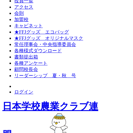
役員一覧
アクセス
会則
加盟校
キャビネット
★FFJグッズ エコバッグ
★FFJグッズ オリジナルマスク
常任理事会・中央指導委員会
各種様式ダウンロード
書類提出箱
各種アンケート
顧問校長会
リーダーシップ 夏・秋 号
ログイン
日本学校農業クラブ連