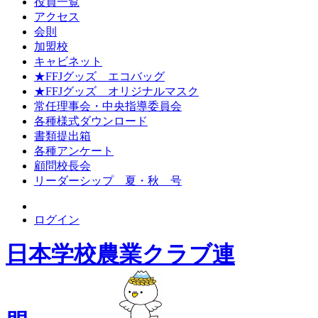
役員一覧
アクセス
会則
加盟校
キャビネット
★FFJグッズ エコバッグ
★FFJグッズ オリジナルマスク
常任理事会・中央指導委員会
各種様式ダウンロード
書類提出箱
各種アンケート
顧問校長会
リーダーシップ 夏・秋 号
ログイン
日本学校農業クラブ連