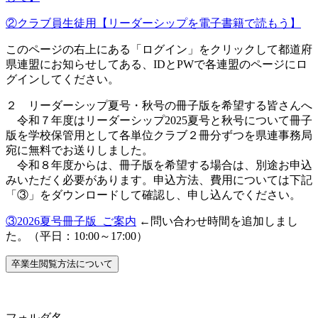
②クラブ員生徒用【リーダーシップを電子書籍で読もう】
このページの右上にある「ログイン」をクリックして都道府
県連盟にお知らせしてある、IDとPWで各連盟のページにロ
グインしてください。
２ リーダーシップ夏号・秋号の冊子版を希望する皆さんへ
令和７年度はリーダーシップ2025夏号と秋号について冊子
版を学校保管用として各単位クラブ２冊分ずつを県連事務局
宛に無料でお送りしました。
令和８年度からは、冊子版を希望する場合は、別途お申込
みいただく必要があります。申込方法、費用については下記
「③」をダウンロードして確認し、申し込んでください。
③2026夏号冊子版_ご案内
←問い合わせ時間を追加しまし
た。（平日：10:00～17:00）
卒業生閲覧方法について
リーダーシップ夏・秋号 購読用ID
フォルダ名