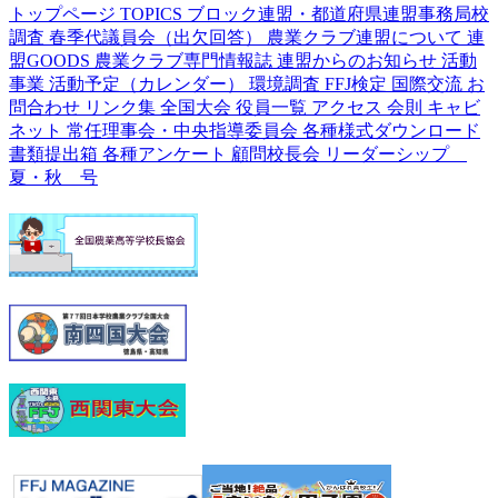
トップページ
TOPICS
ブロック連盟・都道府県連盟事務局校
調査
春季代議員会（出欠回答）
農業クラブ連盟について
連
盟GOODS
農業クラブ専門情報誌
連盟からのお知らせ
活動
事業
活動予定（カレンダー）
環境調査
FFJ検定
国際交流
お
問合わせ
リンク集
全国大会
役員一覧
アクセス
会則
キャビ
ネット
常任理事会・中央指導委員会
各種様式ダウンロード
書類提出箱
各種アンケート
顧問校長会
リーダーシップ
夏・秋 号