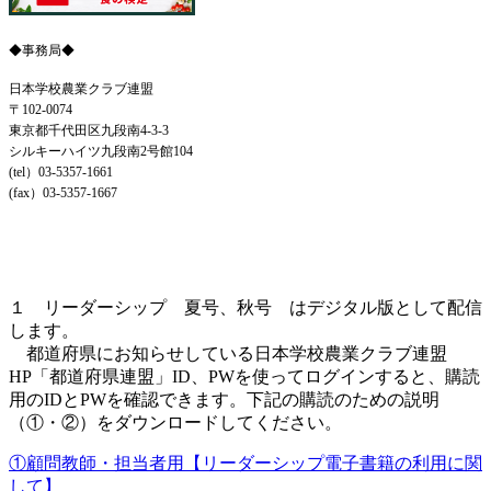
◆事務局◆
日本学校農業クラブ連盟
〒102-0074
東京都千代田区九段南4-3-3
シルキーハイツ九段南2号館104
(tel）03-5357-1661
(fax）03-5357-1667
リーダーシップ 夏号・秋号 購読用
ID,PW について
１ リーダーシップ 夏号、秋号 はデジタル版として配信
します。
都道府県にお知らせしている
日本学校農業クラブ連盟
HP「都道府県連盟」
ID、PWを使ってログインすると、購読
用のIDとPWを確認できます。下記の購読のための説明
（①・②）をダウンロードしてください。
①顧問教師・担当者用【リーダーシップ電⼦書籍の利⽤に関
して】