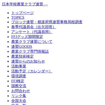
日本学校農業クラブ連盟
トップページ
TOPICS
ブロック連盟・都道府県連盟事務局校調査
春季代議員会（出欠回答）
アンケート（代議員用）
FFJグッズ期間限定
農業クラブ連盟について
連盟GOODS
農業クラブ専門情報誌
農業技術検定
連盟からのお知らせ
活動事業
活動予定（カレンダー）
環境調査
FFJ検定
国際交流
お問合わせ
リンク集
全国大会