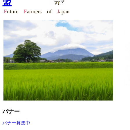
盟
F
uture
F
armers of
J
apan
バナー
バナー募集中