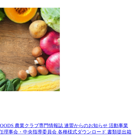
OODS
農業クラブ専門情報誌
連盟からのお知らせ
活動事業
任理事会・中央指導委員会
各種様式ダウンロード
書類提出箱