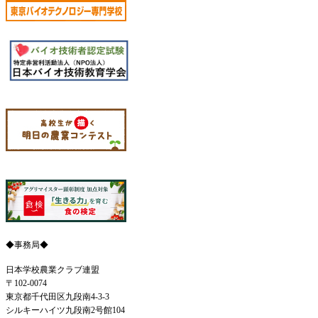
◆事務局◆
日本学校農業クラブ連盟
〒102-0074
東京都千代田区九段南4-3-3
シルキーハイツ九段南2号館104