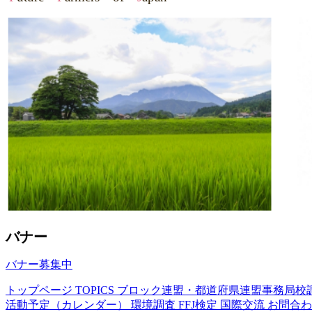
バナー
バナー募集中
トップページ
TOPICS
ブロック連盟・都道府県連盟事務局校
活動予定（カレンダー）
環境調査
FFJ検定
国際交流
お問合