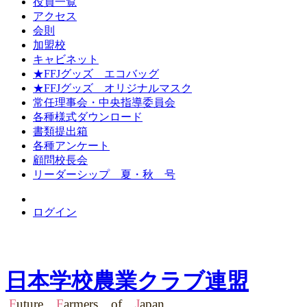
役員一覧
アクセス
会則
加盟校
キャビネット
★FFJグッズ エコバッグ
★FFJグッズ オリジナルマスク
常任理事会・中央指導委員会
各種様式ダウンロード
書類提出箱
各種アンケート
顧問校長会
リーダーシップ 夏・秋 号
ログイン
日本学校農業クラブ連盟
F
uture
F
armers of
J
apan