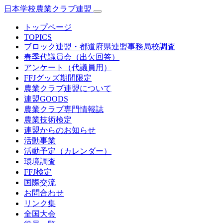
日本学校農業クラブ連盟
トップページ
TOPICS
ブロック連盟・都道府県連盟事務局校調査
春季代議員会（出欠回答）
アンケート（代議員用）
FFJグッズ期間限定
農業クラブ連盟について
連盟GOODS
農業クラブ専門情報誌
農業技術検定
連盟からのお知らせ
活動事業
活動予定（カレンダー）
環境調査
FFJ検定
国際交流
お問合わせ
リンク集
全国大会