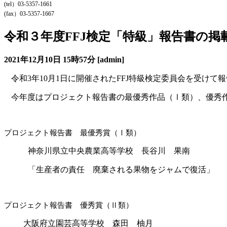
(tel）03-5357-1661
(fax）03-5357-1667
令和３年度FFJ検定「特級」報告書の掲
2021年12月10日
15時57分
[admin]
令和
3
年
10
月
1
日に開催された
FFJ
特級検定委員会を受けて報
今年度はプロジェクト報告書の最優秀作品（Ⅰ類）、優秀
プロジェクト報告書 最優秀賞（Ⅰ類）
神奈川県立中央農業高等学校 長谷川 果南
「生産者の責任 廃棄される果物をジャムで復活」
プロジェクト報告書 優秀賞（Ⅱ類）
大阪府立園芸高等学校 森田 柚月