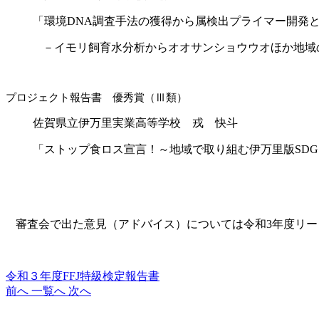
「環境
DNA
調査手法の獲得から属検出プライマー開発
－イモリ飼育水分析からオオサンショウウオほか地域
プロジェクト報告書 優秀賞（Ⅲ類）
佐賀県立伊万里実業高等学校 戎 快斗
「ストップ食ロス宣言！～地域で取り組む伊万里版
SDG
審査会で出た意見（アドバイス）については令和
3
年度リー
令和３年度FFJ特級検定報告書
前へ
一覧へ
次へ
FFJ検定