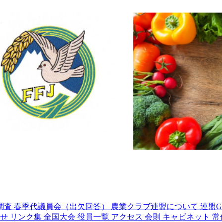
調査
春季代議員会（出欠回答）
農業クラブ連盟について
連盟G
わせ
リンク集
全国大会
役員一覧
アクセス
会則
キャビネット
常