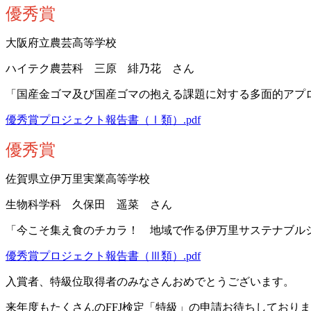
優秀賞
大阪府立農芸高等学校
ハイテク農芸科 三原 緋乃花 さん
「国産金ゴマ及び国産ゴマの抱える課題に対する多面的アプ
優秀賞プロジェクト報告書（Ⅰ類）.pdf
優秀賞
佐賀県立伊万里実業高等学校
生物科学科 久保田 遥菜 さん
「今こそ集え食のチカラ！ 地域で作る伊万里サステナブル
優秀賞プロジェクト報告書（Ⅲ類）.pdf
入賞者、特級位取得者のみなさんおめでとうございます。
来年度もたくさんのFFJ検定「特級」の申請お待ちしており