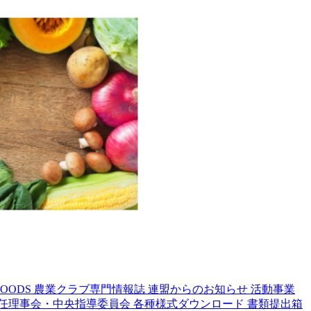
OODS
農業クラブ専門情報誌
連盟からのお知らせ
活動事業
任理事会・中央指導委員会
各種様式ダウンロード
書類提出箱