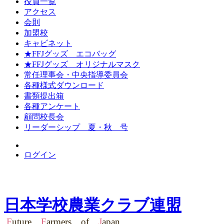
役員一覧
アクセス
会則
加盟校
キャビネット
★FFJグッズ エコバッグ
★FFJグッズ オリジナルマスク
常任理事会・中央指導委員会
各種様式ダウンロード
書類提出箱
各種アンケート
顧問校長会
リーダーシップ 夏・秋 号
ログイン
日本学校農業クラブ連盟
F
uture
F
armers of
J
apan