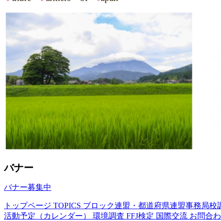
バナー
バナー募集中
トップページ
TOPICS
ブロック連盟・都道府県連盟事務局校
活動予定（カレンダー）
環境調査
FFJ検定
国際交流
お問合