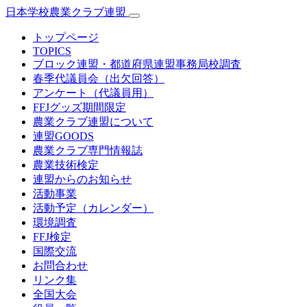
日本学校農業クラブ連盟
トップページ
TOPICS
ブロック連盟・都道府県連盟事務局校調査
春季代議員会（出欠回答）
アンケート（代議員用）
FFJグッズ期間限定
農業クラブ連盟について
連盟GOODS
農業クラブ専門情報誌
農業技術検定
連盟からのお知らせ
活動事業
活動予定（カレンダー）
環境調査
FFJ検定
国際交流
お問合わせ
リンク集
全国大会