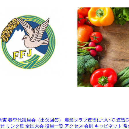
調査
春季代議員会（出欠回答）
農業クラブ連盟について
連盟G
わせ
リンク集
全国大会
役員一覧
アクセス
会則
キャビネット
常