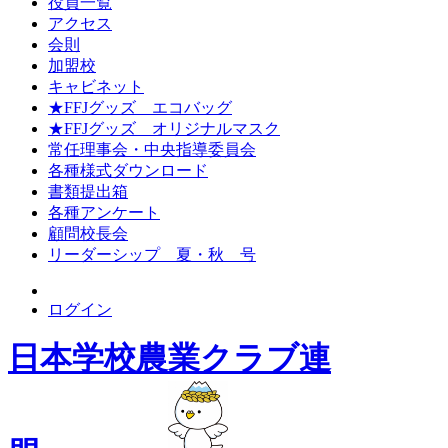
役員一覧
アクセス
会則
加盟校
キャビネット
★FFJグッズ エコバッグ
★FFJグッズ オリジナルマスク
常任理事会・中央指導委員会
各種様式ダウンロード
書類提出箱
各種アンケート
顧問校長会
リーダーシップ 夏・秋 号
ログイン
日本学校農業クラブ連