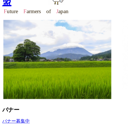
盟
F
uture
F
armers of
J
apan
バナー
バナー募集中