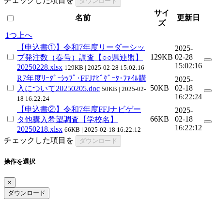
チェックした項目を
ダウンロード
サイ
名前
更新日
ズ
1つ上へ
【申込書①】令和7年度リーダーシッ
2025-
129KB
02-28
プ発注数（春号）調査【○○県連盟】
15:02:16
20250228.xlsx
129KB | 2025-02-28 15:02:16
R7年度ﾘｰﾀﾞｰｼｯﾌﾟ･FFJﾅﾋﾞｹﾞｰﾀ･ﾌｧｲﾙ購
2025-
50KB
02-18
入について20250205.doc
50KB | 2025-02-
16:22:24
18 16:22:24
【申込書②】令和7年度FFJナビゲー
2025-
66KB
02-18
タ他購入希望調査【学校名】
16:22:12
20250218.xlsx
66KB | 2025-02-18 16:22:12
チェックした項目を
ダウンロード
操作を選択
×
ダウンロード