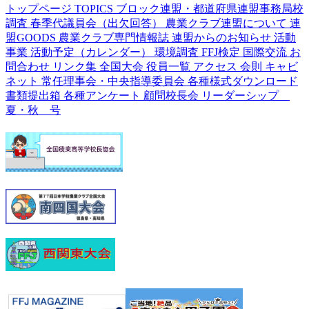
トップページ
TOPICS
ブロック連盟・都道府県連盟事務局校
調査
春季代議員会（出欠回答）
農業クラブ連盟について
連
盟GOODS
農業クラブ専門情報誌
連盟からのお知らせ
活動
事業
活動予定（カレンダー）
環境調査
FFJ検定
国際交流
お
問合わせ
リンク集
全国大会
役員一覧
アクセス
会則
キャビ
ネット
常任理事会・中央指導委員会
各種様式ダウンロード
書類提出箱
各種アンケート
顧問校長会
リーダーシップ
夏・秋 号