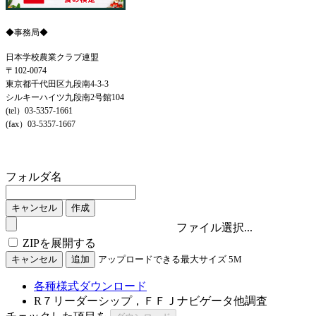
◆事務局◆
日本学校農業クラブ連盟
〒102-0074
東京都千代田区九段南4-3-3
シルキーハイツ九段南2号館104
(tel）03-5357-1661
(fax）03-5357-1667
各種様式ダウンロード
フォルダ名
キャンセル
作成
ファイル選択...
ZIPを展開する
キャンセル
追加
アップロードできる最大サイズ
5M
各種様式ダウンロード
R７リーダーシップ，ＦＦＪナビゲータ他調査