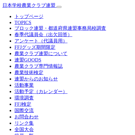
日本学校農業クラブ連盟
トップページ
TOPICS
ブロック連盟・都道府県連盟事務局校調査
春季代議員会（出欠回答）
アンケート（代議員用）
FFJグッズ期間限定
農業クラブ連盟について
連盟GOODS
農業クラブ専門情報誌
農業技術検定
連盟からのお知らせ
活動事業
活動予定（カレンダー）
環境調査
FFJ検定
国際交流
お問合わせ
リンク集
全国大会