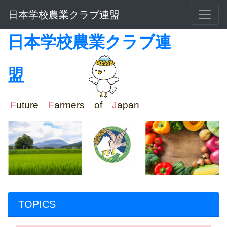
日本学校農業クラブ連盟
日本学校農業クラブ連
盟
F
uture
F
armers of
J
apan
TOPICS