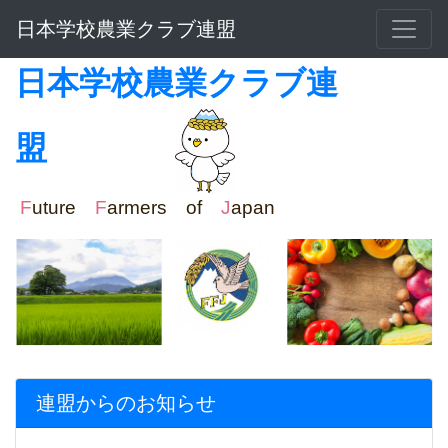
日本学校農業クラブ連盟
日本学校農業クラブ連
盟
F
uture
F
armers of
J
apan
連盟からのお知らせ