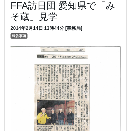
FFA訪日団 愛知県で「み
そ蔵」見学
2014年2月14日
13時44分
[事務局]
報告事項