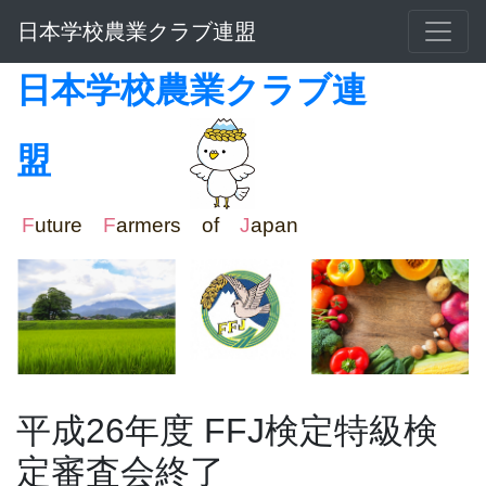
日本学校農業クラブ連盟
日本学校農業クラブ連
盟
F
uture
F
armers of
J
apan
平成26年度 FFJ検定特級検
定審査会終了