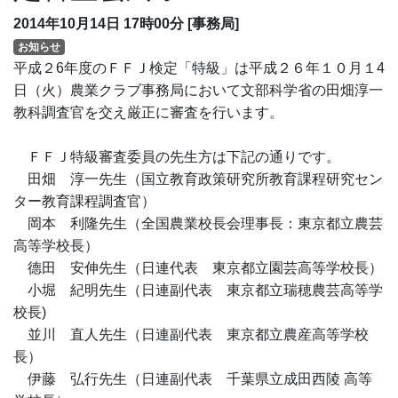
2014年10月14日
17時00分
[事務局]
お知らせ
平成２6年度のＦＦＪ検定「特級」は平成２６年１０月１4
日（火）農業クラブ事務局において文部科学省の田畑淳一
教科調査官を交え厳正に審査を行います。
ＦＦＪ特級審査委員の先生方は下記の通りです。
田畑 淳一先生（国立教育政策研究所教育課程研究セン
ター教育課程調査官）
岡本 利隆先生（全国農業校長会理事長：東京都立農芸
高等学校長）
德田 安伸先生（日連代表 東京都立園芸高等学校長）
小堀 紀明先生（日連副代表 東京都立瑞穂農芸高等学
校長)
並川 直人先生（日連副代表 東京都立農産高等学校
長）
伊藤 弘行先生（日連副代表 千葉県立成田西陵 高等