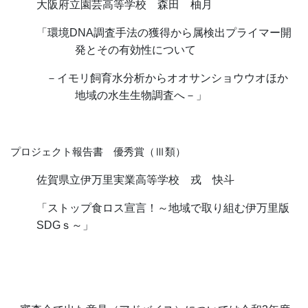
大阪府立園芸高等学校 森田 柚月
「環境
DNA
調査手法の獲得から属検出プライマー開
発とその有効性について
－イモリ飼育水分析からオオサンショウウオほか
地域の水生生物調査へ－」
プロジェクト報告書 優秀賞（Ⅲ類）
佐賀県立伊万里実業高等学校 戎 快斗
「ストップ食ロス宣言！～地域で取り組む伊万里版
SDG
ｓ～」