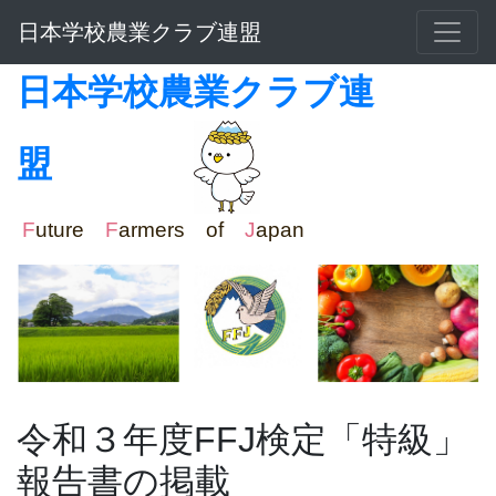
日本学校農業クラブ連盟
日本学校農業クラブ連
盟
F
uture
F
armers of
J
apan
令和３年度FFJ検定「特級」
報告書の掲載