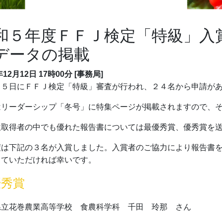
和５年度ＦＦＪ検定「特級」入
データの掲載
年12月12日
17時00分
[事務局]
月５日にＦＦＪ検定「特級」審査が行われ、２４名から申請が
はリーダーシップ「冬号」に特集ページが掲載されますので、
位取得者の中でも優れた報告書については最優秀賞、優秀賞を
度は下記の３名が入賞しました。入賞者のご協力により報告書
していただければ幸いです。
優秀賞
県立花巻農業高等学校 食農科学科 千田 玲那 さん