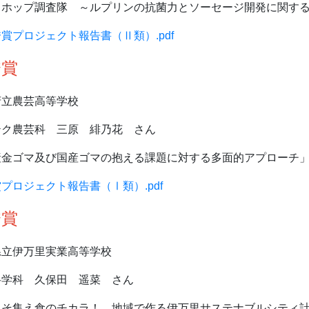
らホップ調査隊 ～ルプリンの抗菌力とソーセージ開発に関す
賞プロジェクト報告書（Ⅱ類）.pdf
秀賞
府立農芸高等学校
テク農芸科 三原 緋乃花 さん
産金ゴマ及び国産ゴマの抱える課題に対する多面的アプローチ
プロジェクト報告書（Ⅰ類）.pdf
秀賞
県立伊万里実業高等学校
科学科 久保田 遥菜 さん
こそ集え食のチカラ！ 地域で作る伊万里サステナブルシティ