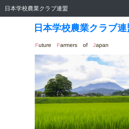
日本学校農業クラブ連盟
日本学校農業クラブ連
F
uture
F
armers of
J
apa