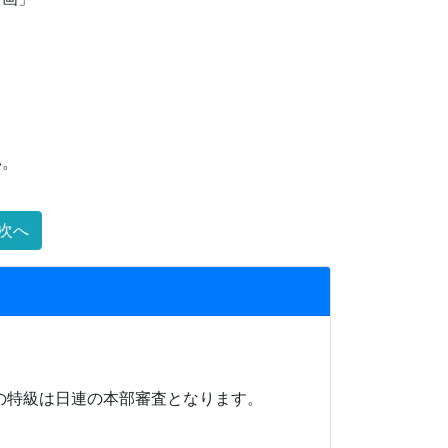
い。
次へ
の特級は日連の本部審査となります。