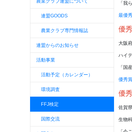
農業クラブ連盟について
「我
最優秀
連盟GOODS
優
農業クラブ専門情報誌
大阪
連盟からのお知らせ
ハイ
活動事業
「国
活動予定（カレンダー）
優秀賞
環境調査
優
FFJ検定
佐賀
国際交流
生物
「今