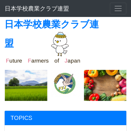
日本学校農業クラブ連盟
日本学校農業クラブ連
盟
F
uture
F
armers of
J
apan
TOPICS