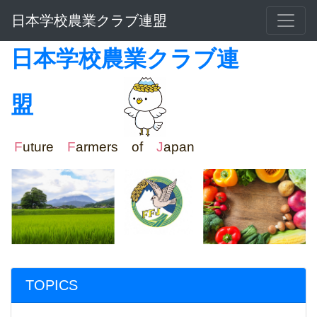
日本学校農業クラブ連盟
日本学校農業クラブ連
盟
F
uture
F
armers of
J
apan
TOPICS