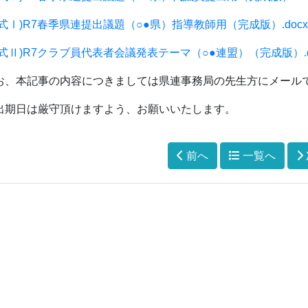
様式Ⅰ)R7春季県連提出議題（○●県）指導教師用（完成版）.docx
様式Ⅱ)R7クラブ員代表者会議発表テーマ（○●連盟）（完成版）.d
お、本記事の内容につきましては県連事務局の先生方にメール
出期日は厳守頂けますよう、お願いいたします。
前へ
一覧へ