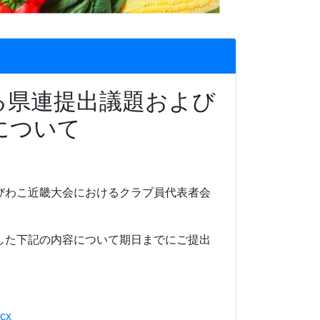
る県連提出議題および
について
びわこ近畿大会におけるクラブ員代表者会
した下記の内容について期日までにご提出
cx