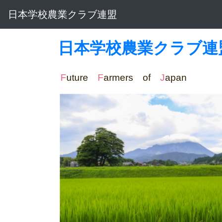
日本学校農業クラブ連盟
日本学校農業クラブ連
F
uture
F
armers of
J
apa