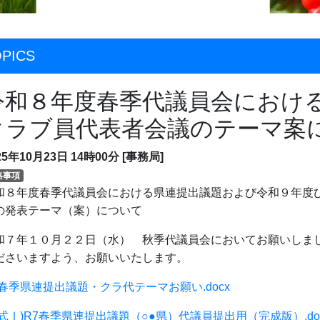
PICS
令和８年度春季代議員会におけ
クラブ員代表者会議のテーマ案
25年10月23日
14時00分
[事務局]
絡事項
和８年度春季代議員会における県連提出議題および令和９年度
の発表テーマ（案）について
和７年１０月２２日（水） 秋季代議員会においてお願いしま
ださいますよう、お願いいたします。
8春季県連提出議題・クラ代テーマお願い.docx
様式Ⅰ)R7春季県連提出議題（○●県）代議員提出用（完成版）.do