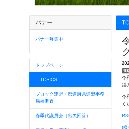
バナー
TO
バナー募集中
20
トップページ
連
令
TOPICS
議
ブロック連盟・都道府県連盟事務
令
局校調査
く
春季代議員会（出欠回答）
R
(