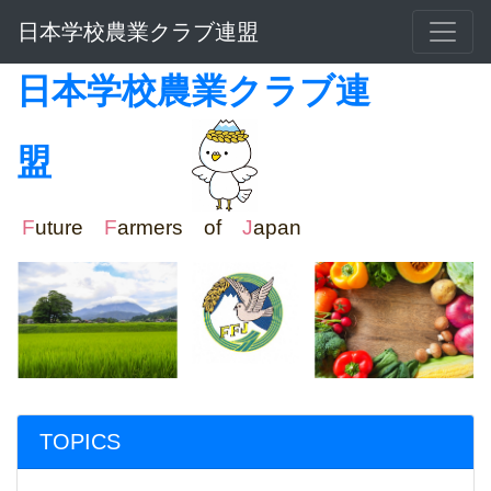
日本学校農業クラブ連盟
日本学校農業クラブ連
盟
F
uture
F
armers of
J
apan
TOPICS