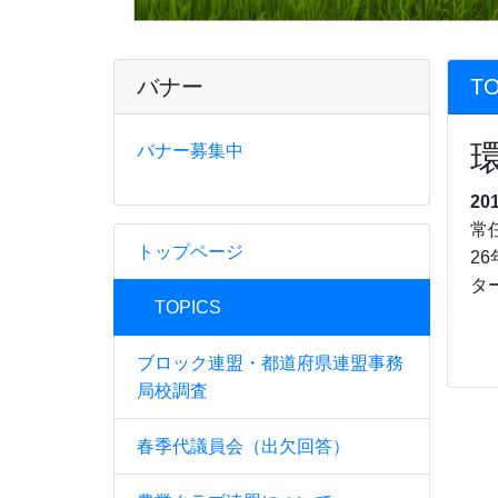
バナー
TO
バナー募集中
20
常
トップページ
2
タ
TOPICS
ブロック連盟・都道府県連盟事務
局校調査
春季代議員会（出欠回答）