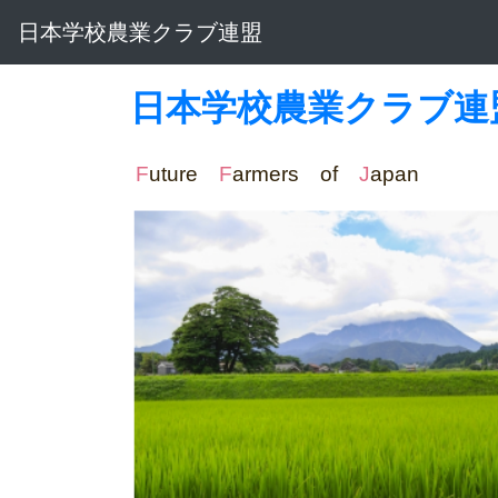
日本学校農業クラブ連盟
日本学校農業クラブ連
F
uture
F
armers of
J
apa