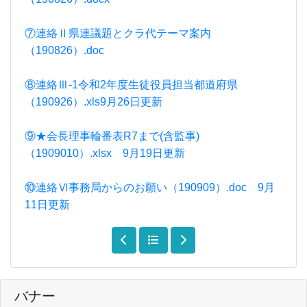
⑦連絡Ⅱ県連議題とクラ代テーマ案内
（190826）.doc
⑧連絡Ⅲ-1令和2年度生徒役員担当都道府県
（190926）.xls9月26日更新
⑨★会長理事輪番表R7まで(含監事)
（1909010）.xlsx 9月19日更新
⑩連絡Ⅵ事務局からのお願い（190909）.doc 9月
11日更新
バナー