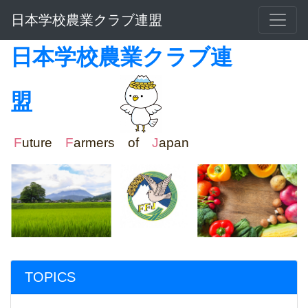
日本学校農業クラブ連盟
日本学校農業クラブ連
盟
F
uture
F
armers of
J
apan
TOPICS