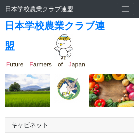
日本学校農業クラブ連盟
日本学校農業クラブ連
盟
F
uture
F
armers of
J
apan
キャビネット