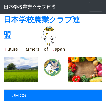
日本学校農業クラブ連盟
日本学校農業クラブ連
盟
F
uture
F
armers of
J
apan
TOPICS