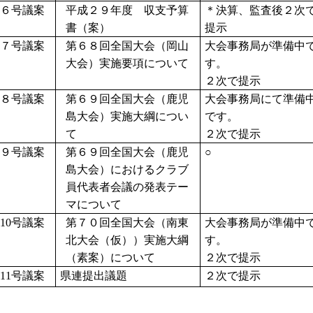
６号議案
平成２９年度 収支予算
＊決算、監査後２次
書（案）
提示
７号議案
第６８回全国大会（岡山
大会事務局が準備中
大会）実施要項について
す。
２次で提示
８号議案
第６９回全国大会（鹿児
大会事務局にて準備
島大会）実施大綱につい
です。
て
２次で提示
９号議案
第６９回全国大会（鹿児
○
島大会）におけるクラブ
員代表者会議の発表テー
マについて
10
号議案
第７０回全国大会（南東
大会事務局が準備中
北大会（仮））実施大綱
す。
（素案）について
２次で提示
11
号議案
県連提出議題
２次で提示