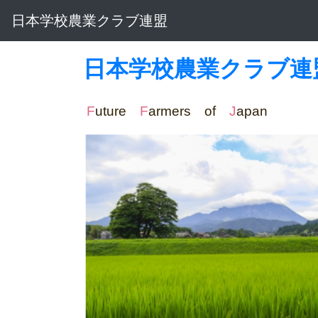
日本学校農業クラブ連盟
日本学校農業クラブ連
F
uture
F
armers of
J
apa