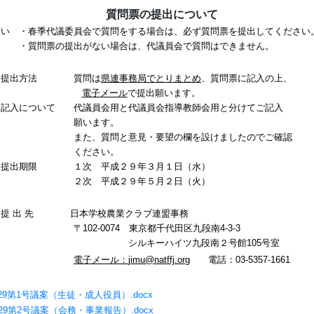
質問票の提出について
願い ・春季代議委員会で質問をする場合は、必ず質問票を提出してください
質問票の提出がない場合は、代議員会で質問はできません。
．提出方法
質問は
県連事務局でとりまとめ
、質問票に記入の上、
電子メール
で提出願います。
．記入について
代議員会用と代議員会指導教師会用と分けてご記入
願います。
た、質問と意見・要望の欄を設けましたのでご確認
ください。
．
提出期限
１次 平成
２９
年３月
１
日（水）
次 平成２９年５月２日（火）
提 出 先
日本学校農業クラブ連盟事務
〒
102-0074
東京都千代田区九段南
4-3-3
シルキーハイツ九段南２号館105号室
電子メール：
jimu@natffj.org
電話：
03-5357-1661
29第1号議案（生徒・成人役員）.docx
29第2号議案（会務・事業報告）.docx