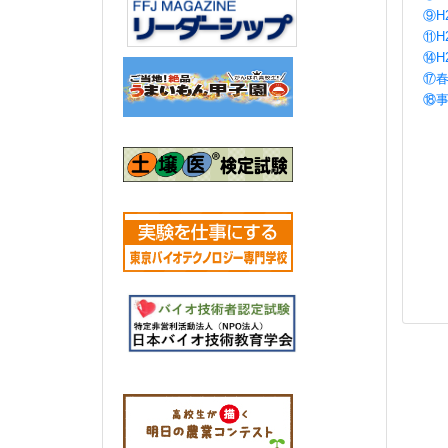
⑨H
⑪H
⑭H
⑰春
⑱事