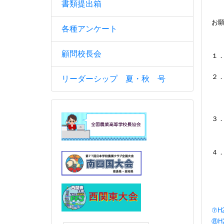
書類提出箱
お
各種アンケート
・
顧問校長会
１
２
リーダーシップ 夏・秋 号
ま
３
２
４．
⑦H
⑧H