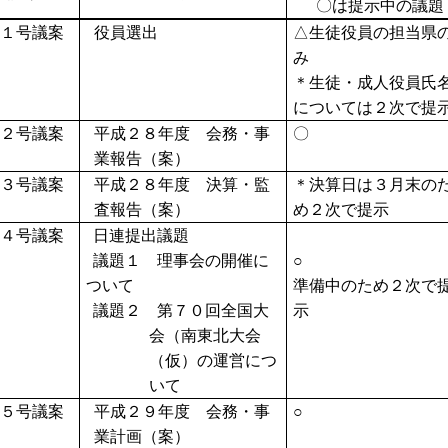
〇は提示中の議題
１号議案
役員選出
△生徒役員の担当県
み
＊生徒・成人役員氏
については２次で提
２号議案
平成２８年度 会務・事
〇
業報告（案）
３号議案
平成２８年度 決算・監
＊決算日は３月末の
査報告（案）
め２次で提示
４号議案
日連提出議題
議題１ 理事会の開催に
○
ついて
準備中のため２次で
議題２ 第７０回全国大
示
会（南東北大会
（仮）の運営につ
いて
５号議案
平成２９年度 会務・事
○
業計画（案）