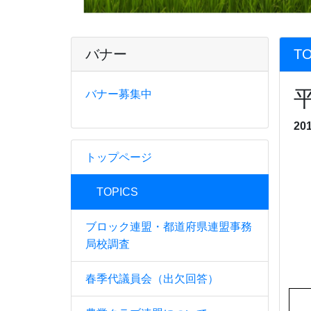
バナー
TO
バナー募集中
20
トップページ
平
TOPICS
３
ブロック連盟・都道府県連盟事務
局校調査
５
春季代議員会（出欠回答）