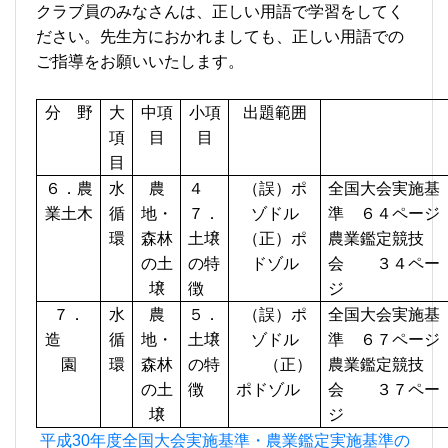
クラブ員のみなさんは、正しい用語で学習をしてく
ださい。先生方におかれましても、正しい用語での
ご指導をお願いいたします。
分 野
大
中項
小項
出題範囲
項
目
目
目
６．農
水
農
４
（誤）ポ
全国大会実施基
業土木
循
地・
７．
ゾドル
準 ６４ページ
環
森林
土壌
（正）ポ
農業鑑定競技
の土
の特
ドゾル
会 ３４ペー
壌
徴
ジ
７．
水
農
５．
（誤）ポ
全国大会実施基
造
循
地・
土壌
ゾドル
準 ６７ページ
園
環
森林
の特
（正）
農業鑑定競技
の土
徴
ポドゾル
会 ３７ペー
壌
ジ
平成30年度全国大会実施基準・農業鑑定実施基準の