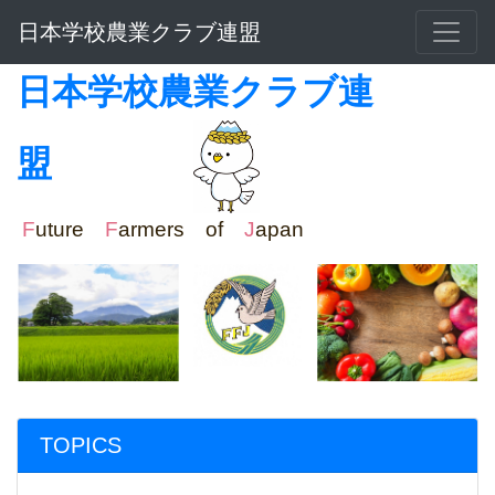
日本学校農業クラブ連盟
日本学校農業クラブ連
盟
F
uture
F
armers of
J
apan
TOPICS