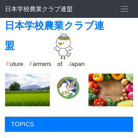
日本学校農業クラブ連盟
日本学校農業クラブ連
盟
F
uture
F
armers of
J
apan
TOPICS