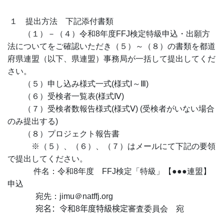
１ 提出方法 下記添付書類
（１）－（４）令和
8
年度
FFJ
検定特級申込・出願方
法についてをご確認いただき（５）～（８）の書類を都道
府県連盟（以下、県連盟）事務局が一括して提出してくだ
さい。
（５）申し込み様式一式
(
様式
Ⅰ
～
Ⅲ)
（６）受検者一覧表
(
様式
Ⅳ)
（７）受検者数報告様式
(
様式
Ⅴ) (
受検者がいない場合
のみ提出する
)
（８）プロジェクト報告書
※（５）、（６）、（７）はメールにて下記の要領
で提出してください。
件名：令和
8
年度
FFJ
検定「特級」【●●●連盟】
申込
宛先：
jimu
＠
natffj.org
宛名：令和
8
年度特級検定
審査委員会 宛