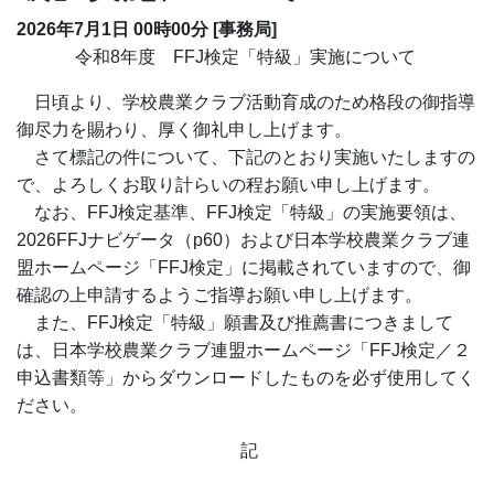
2026年7月1日
00時00分
[事務局]
令和
8
年度
FFJ
検定「特級」実施について
日頃より、学校農業クラブ活動育成のため格段の御指導
御尽力を賜わり、厚く御礼申し上げます。
さて標記の件について、下記のとおり実施いたしますの
で、よろしくお取り計らいの程お願い申し上げます。
なお、
FFJ
検定基準、
FFJ
検定「特級」の実施要領は、
2026FFJ
ナビゲータ（
p60
）および日本学校農業クラブ連
盟ホームページ「
FFJ
検定」に掲載されていますので、御
確認の上申請するようご指導お願い申し上げます。
また、
FFJ
検定「特級」願書及び推薦書につきまして
は、日本学校農業クラブ連盟ホームページ「
FFJ
検定／２
申込書類等」からダウンロードしたものを必ず使用してく
ださい。
記