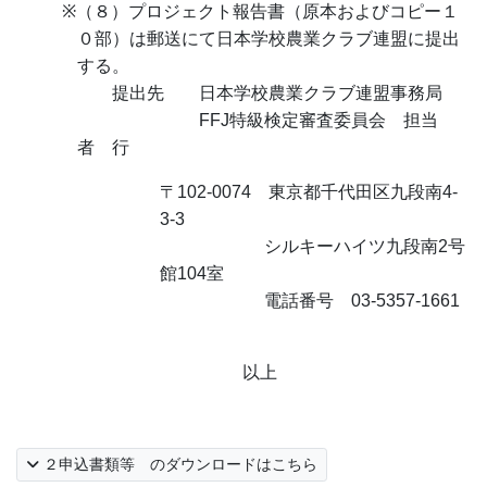
※
（８）プロジェクト報告書（原本およびコピー１
０部）は郵送にて日本学校農業クラブ連盟に提出
する。
提出先 日本学校農業クラブ連盟事務局
FFJ
特級検定審査委員会 担当
者 行
〒
102-0074
東京都千代田区九段南
4-
3-3
シルキーハイツ九段南
2
号
館
104
室
電話番号
03-5357-1661
以上
２申込書類等 のダウンロードはこちら