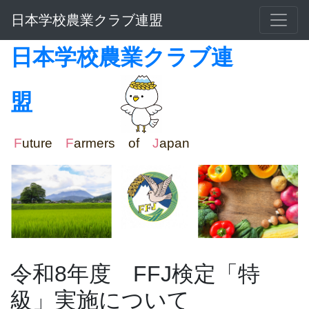
日本学校農業クラブ連盟
日本学校農業クラブ連
盟
F
uture
F
armers of
J
apan
令和8年度 FFJ検定「特
級」実施について