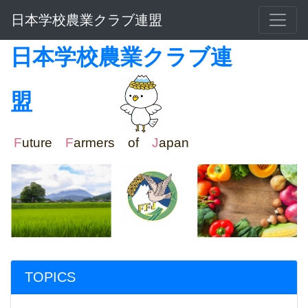
日本学校農業クラブ連盟
日本学校農業クラブ連
盟
F
uture
F
armers of
J
apan
TOPICS