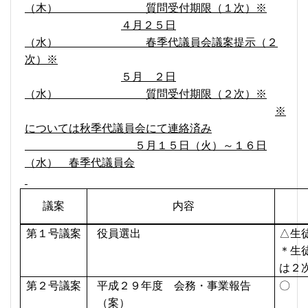
（木） 質問受付期限（１次）※
４月２５日
（水） 春季代議員会議案提示（２
次）※
５月 ２日
（水） 質問受付期限（２次）※
※
については秋季代議員会にて連絡済み
５月１５日（火）～１６日
（水） 春季代議員会
議
案
内
容
第１号議案
役員選出
△生
＊生
は２
第２号議案
平成２９年度 会務・事業報告
〇
（案）