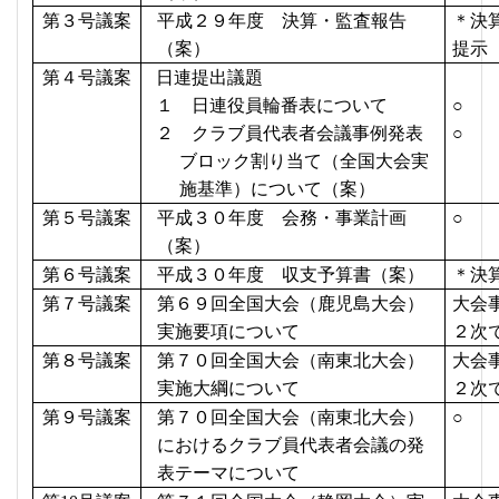
第３号議案
平成２９年度 決算・監査報告
＊決
（案）
提示
第４号議案
日連提出議題
１ 日連役員輪番表について
○
２ クラブ員代表者会議事例発表
○
ブロック割り当て（全国大会実
施基準）について（案）
第５号議案
平成３０年度 会務・事業計画
○
（案）
第６号議案
平成３０年度 収支予算書（案）
＊決
第７号議案
第６９回全国大会（鹿児島大会）
大会
実施要項について
２次
第８号議案
第７０回全国大会（南東北大会）
大会
実施大綱について
２次
第９号議案
第７０回全国大会（南東北大会）
○
におけるクラブ員代表者会議の発
表テーマについて