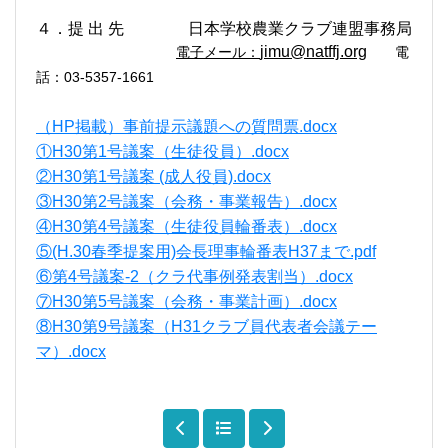
４．提 出 先
日本学校農業クラブ連盟事務局
jimu@natffj.org
電子メール：
電
話：
03-5357-1661
（HP掲載）事前提示議題への質問票.docx
①H30第1号議案（生徒役員）.docx
②H30第1号議案 (成人役員).docx
③H30第2号議案（会務・事業報告）.docx
④H30第4号議案（生徒役員輪番表）.docx
⑤(H.30春季提案用)会長理事輪番表H37まで.pdf
⑥第4号議案-2（クラ代事例発表割当）.docx
⑦H30第5号議案（会務・事業計画）.docx
⑧H30第9号議案（H31クラブ員代表者会議テー
マ）.docx