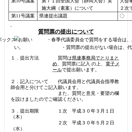
第
10
号議案
第７１回全国大会（静岡大会）実
大会
施大綱（素案）について
２次
第
11
号議案
県連提出議題
〇
質
問票の提出について
１．提出方法
質問は
県連事務局でとりまと
め
、質問票に記入 の上、
電子メ
ール
で提出願います。
２．記入について
代議員会用と代議員会指導教
師会用と分けてご記入願います。
また、質問と意見・要望の欄
を設けましたのでご確認ください。
３．
提出期限
１次 平成
３０
年３月
１
日
（木）
２次 平成３０年５月２日
（水）