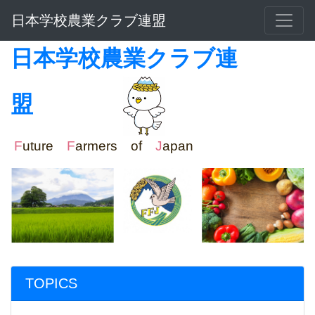
日本学校農業クラブ連盟
日本学校農業クラブ連
盟
F
uture
F
armers of
J
apan
TOPICS