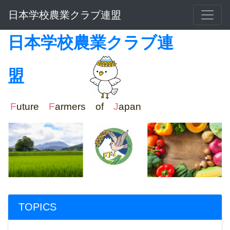
日本学校農業クラブ連盟
日本学校農業クラブ連
盟
F
uture
F
armers of
J
apan
TOPICS