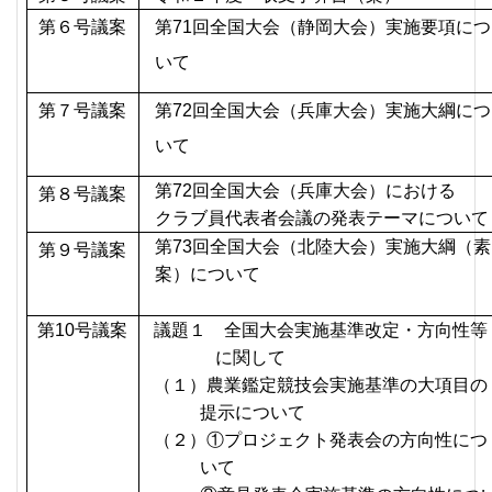
第６号議案
第
71
回全国大会（静岡大会）実施要項につ
いて
第７号議案
第
72
回全国大会（兵庫大会）実施大綱につ
いて
第
72
回全国大会（兵庫大会）における
第８号議案
クラブ員代表者会議の発表テーマについて
第
73
回全国大会（北陸大会）実施大綱（素
第９号議案
案）について
第
10
号議案
議題１ 全国大会実施基準改定・方向性等
に関して
（１）農業鑑定競技会実施基準の大項目の
提示について
（２）①プロジェクト発表会の方向性につ
いて