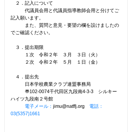
２．記入について
代議員会用と代議員指導教師会用と分けてご
記入願います。
また、質問と意見・要望の欄を設けましたの
でご確認ください。
３．提出期限
１次 令和２年 ３月 ３日（火）
２次 令和２年 ５月 １日（金）
４．提出先
日本学校農業クラブ連盟事務局
〠
102-0074
千代田区九段南
4-3-3
シルキー
ハイツ九段南２号館
電子メール：
jimu@natffj.org
電話：
03(5357)1661