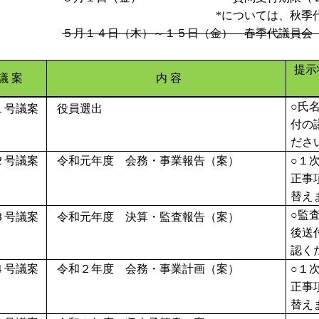
*
については、秋季
５月１４日（木）～１５日（金） 春季代議員
提示
議 案
内 容
○氏
１号議案
役員選出
付の
ださ
２号議案
令和元年度 会務・事業報告（案）
○１
正事
替え
○監
３号議案
令和元年度 決算・監査報告（案）
後送
認く
４号議案
令和２年度 会務・事業計画（案）
○１
正事
替え