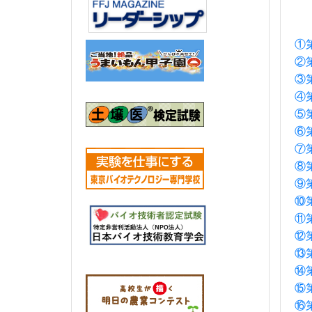
①
②
③
④
⑤
⑥
⑦
⑧
⑨
⑩
⑪
⑫第
⑬第
⑭第
⑮
⑯