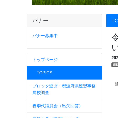
バナー
TO
バナー募集中
20
トップページ
連
TOPICS
ブロック連盟・都道府県連盟事務
局校調査
令
春季代議員会（出欠回答）