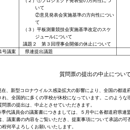
（２）①プロジェクト発表会の方向性につ
いて
②意見発表会実施基準の方向性につい
て
（３）平板測量競技会実施基準改定のスケ
ジュールについて
議題２ 第３回理事会開催の休止について
1
号議案
県連提出議題
質問票の提出の中止につい
現在、新型コロナウイルス感染拡大の影響により、全国の都道
され、全国的に多くの学校が休校になっています。このような
質問票の提出は、中止とさせていただきます。
春季代議員会の議案書につきましては、５月中に各都道府県連
は、議案書の内容をご覧いただき、提案事項について承認の可
の程何卒よろしくお願いいたします。