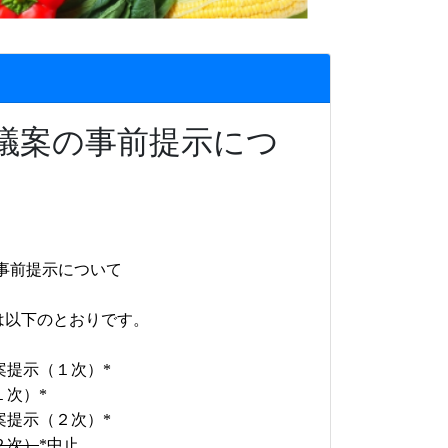
会議案の事前提示につ
事前提示について
は以下のとおりです。
示（１次）
*
次）
*
提示（２次）
*
次）
*
中止