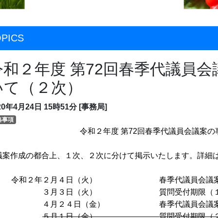
PICS
令和２年度 第72回春季代議員
いて（２次）
20年4月24日
15時51分
[事務局]
絡事項
令和２年度 第
72
回春季代議員会議案の
議案作成の都合上、１次、２次に分けて掲示いたします。詳細
和２年２月４日（火） 春季代議員会議案提
３月３日（火） 質問受付期限（１
４月２４日（金） 春季代議員会議案
５月１日（金） 質問受付期限（２