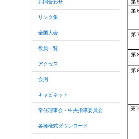
お問合わせ
第
第
リンク集
全国大会
第
役員一覧
第
アクセス
第
会則
キャビネット
第
1
常任理事会・中央指導委員会
各種様式ダウンロード