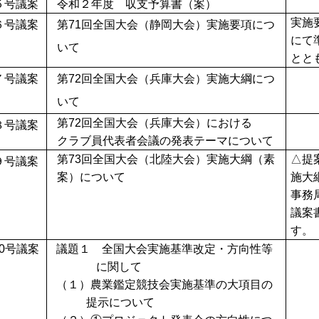
５号議案
令和２年度 収支予算書（案）
実施
６号議案
第
71
回全国大会（静岡大会）実施要項につ
にて
いて
とと
７号議案
第
72
回全国大会（兵庫大会）実施大綱につ
いて
第
72
回全国大会（兵庫大会）における
８号議案
クラブ員代表者会議の発表テーマについて
第
73
回全国大会（北陸大会）実施大綱（素
△提
９号議案
案）について
施大
事務
議案
す。
0
号議案
議題１ 全国大会実施基準改定・方向性等
に関して
（１）農業鑑定競技会実施基準の大項目の
提示について