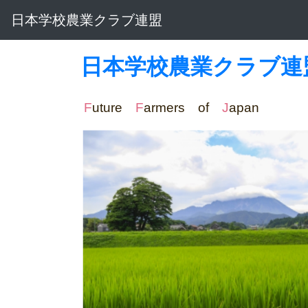
日本学校農業クラブ連盟
日本学校農業クラブ連
F
uture
F
armers of
J
apa