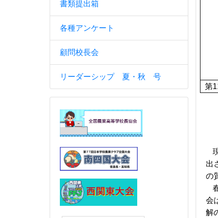
書類提出箱
各種アンケート
顧問校長会
リーダーシップ 夏・秋 号
第
1
出
の
会
解