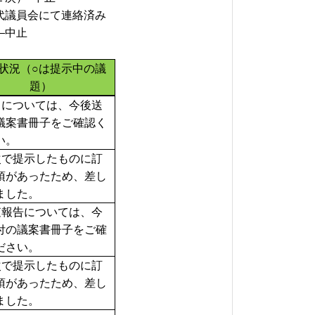
代議員会にて連絡済み
会
中止
状況（○は提示中の議
題）
名については、今後送
議案書冊子をご確認く
い。
次で提示したものに訂
項があったため、差し
ました。
査報告については、今
付の議案書冊子をご確
ださい。
次で提示したものに訂
項があったため、差し
ました。