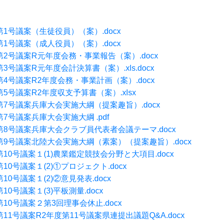
第1号議案（生徒役員）（案）.docx
第1号議案（成人役員）（案）.docx
第2号議案R元年度会務・事業報告（案）.docx
第3号議案R元年度会計決算書（案）.xls
.docx
第4号議案R2年度会務・事業計画（案）.docx
第5号議案R2年度収支予算書（案）.xlsx
第7号議案兵庫大会実施大綱（提案趣旨）.docx
第7号議案兵庫大会実施大綱 .pdf
第8号議案兵庫大会クラブ員代表者会議テーマ.docx
第9号議案北陸大会実施大綱（素案）（提案趣旨）.docx
第10号議案１(1)農業鑑定競技会分野と大項目.docx
10号議案１(2)①プロジェクト.docx
10号議案１(2)②意見発表.docx
10号議案１(3)平板測量.docx
第10号議案２第3回理事会休止.docx
第11号議案R2年度第11号議案県連提出議題Q&A.docx